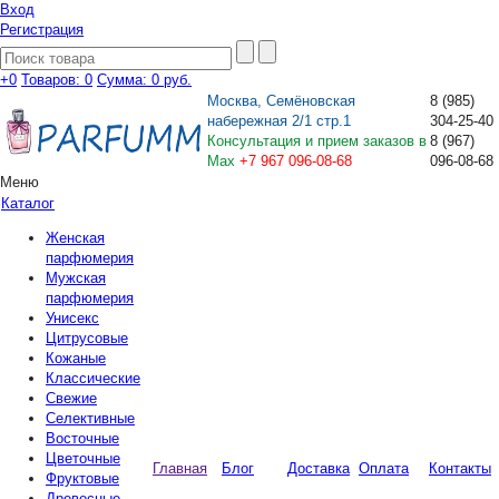
Вход
Регистрация
+0
Товаров: 0
Сумма:
0 руб.
Москва, Семёновская
8
(985)
набережная 2/1 стр.1
304-25-40
Консультация и прием заказов в
8
(967)
Max
+7 967 096-08-68
096-08-68
Меню
Каталог
Женская
парфюмерия
Мужская
парфюмерия
Унисекс
Цитрусовые
Кожаные
Классические
Свежие
Селективные
Восточные
Цветочные
Главная
Блог
Доставка
Оплата
Контакты
Фруктовые
Древесные