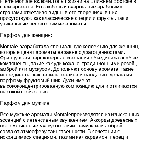
Pierre Montale включил опыт жизни на Ближнем Востоке в
свои ароматы. Его любовь и очарование арабскими
странами отчетливо видны в его творениях, в них
присутствуют, как классические специи и фрукты, так и
уникальные неповторимые ароматы.
Парфюм для женщин:
Montale разработала специальную коллекцию для женщин,
которые ценят ароматы наравне с драгоценностями.
Французская парфюмерная компания объединила особые
компоненты, такие как уди кожа, с традиционными розой ,
амброй или мускусом. Дополняют основу аромата, такие
ингредиенты, как ваниль, малина и мандарин, добавляя
парфюму фруктовый шик. Духи имеют
высококонцентрированную композицию для и отличаются
высокой стойкостью
Парфюм для мужчин:
Все мужские ароматы Montaleпроизводятся из изысканных
эссенций с интенсивным звучаением. Аккорды древесных
нот, смягченные мускусом, личи, пачули или амброй,
создают атмосферу таинственности. В сочетании с
искрящимися специями, такими как кардамон, перец и