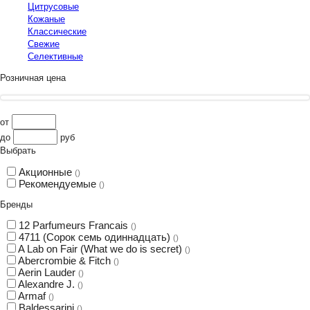
Цитрусовые
Кожаные
Классические
Свежие
Селективные
Розничная цена
от
до
руб
Выбрать
Акционные
()
Рекомендуемые
()
Бренды
12 Parfumeurs Francais
()
4711 (Сорок семь одиннадцать)
()
A Lab on Fair (What we do is secret)
()
Abercrombie & Fitch
()
Aerin Lauder
()
Alexandre J.
()
Armaf
()
Baldessarini
()