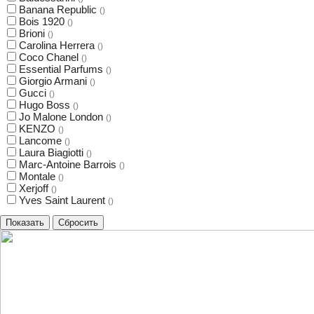
Banana Republic
()
Bois 1920
()
Brioni
()
Carolina Herrera
()
Coco Chanel
()
Essential Parfums
()
Giorgio Armani
()
Gucci
()
Hugo Boss
()
Jo Malone London
()
KENZO
()
Lancome
()
Laura Biagiotti
()
Marc-Antoine Barrois
()
Montale
()
Xerjoff
()
Yves Saint Laurent
()