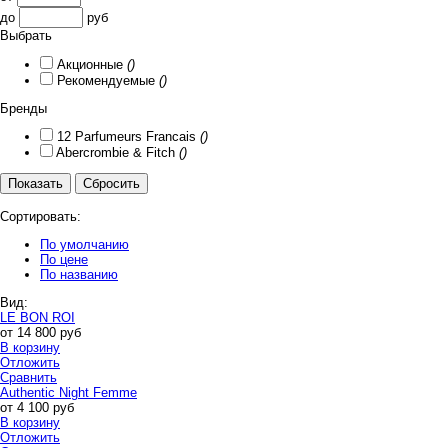
до
руб
Выбрать
Акционные
()
Рекомендуемые
()
Бренды
12 Parfumeurs Francais
()
Abercrombie & Fitch
()
Сортировать:
По умолчанию
По цене
По названию
Вид:
LE BON ROI
от
14 800
руб
В корзину
Отложить
Сравнить
Authentic Night Femme
от
4 100
руб
В корзину
Отложить