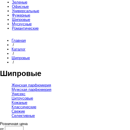
Зеленые
Офисные
Универсальные
Фужерные
Шипровые
Мускусные
Романтические
Главная
/
Каталог
/
Шипровые
/
Шипровые
Женская парфюмерия
Мужская парфюмерия
Унисекс
Цитрусовые
Кожаные
Классические
Свежие
Селективные
Розничная цена
от