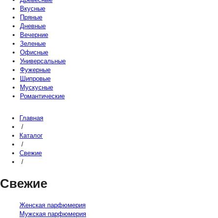
Вкусные
Пряные
Дневные
Вечерние
Зеленые
Офисные
Универсальные
Фужерные
Шипровые
Мускусные
Романтические
Главная
/
Каталог
/
Свежие
/
Свежие
Женская парфюмерия
Мужская парфюмерия