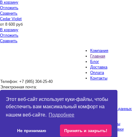
В корзину
Отложить
Сравнить
Cedar Violet
от
8 600
руб
В корзину
Отложить
Сравнить
Компания
Главная
Блог
Доставка
Оплата
Контакты
Телефон:
+7 (985) 304-25-40
Электронная почта:
mihaylyuk1984@mail.ru
Все товары
Адрес:
г. Москва Семеновская
Этот веб-сайт использует куки-файлы, чтобы
Обработка
набережная 2/1 стр. 1
обеспечить вам максимальный комфорт на
персональных данных
© 2026 Parfumm.
нашем веб-сайте.
Подробнее
Покупки
Условия оплаты
Условия доставки
Не принимаю
Принять и закрыть!
Вопрос-ответ