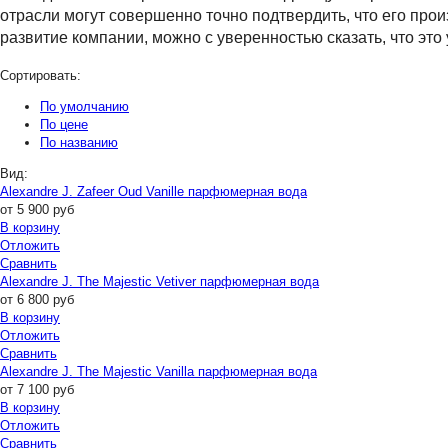
отрасли могут совершенно точно подтвердить, что его про
развитие компании, можно с уверенностью сказать, что это
Сортировать:
По умолчанию
По цене
По названию
Вид:
Alexandre J. Zafeer Oud Vanille парфюмерная вода
от
5 900
руб
В корзину
Отложить
Сравнить
Alexandre J. The Majestic Vetiver парфюмерная вода
от
6 800
руб
В корзину
Отложить
Сравнить
Alexandre J. The Majestic Vanilla парфюмерная вода
от
7 100
руб
В корзину
Отложить
Сравнить