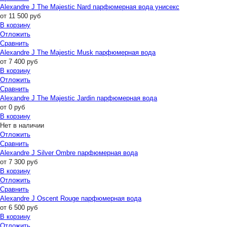
Alexandre J The Majestic Nard парфюмерная вода унисекс
от
11 500
руб
В корзину
Отложить
Сравнить
Alexandre J The Majestic Musk парфюмерная вода
от
7 400
руб
В корзину
Отложить
Сравнить
Alexandre J The Majestic Jardin парфюмерная вода
от
0
руб
В корзину
Нет в наличии
Отложить
Сравнить
Alexandre J Silver Ombre парфюмерная вода
от
7 300
руб
В корзину
Отложить
Сравнить
Alexandre J Oscent Rouge парфюмерная вода
от
6 500
руб
В корзину
Отложить