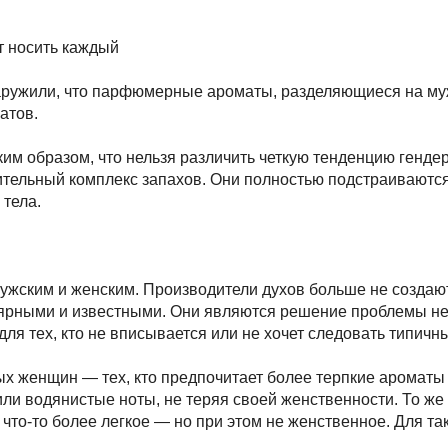
т носить каждый
аружили, что парфюмерные ароматы, разделяющиеся на муж
атов.
ким образом, что нельзя различить четкую тенденцию генд
ительный комплекс запахов. Они полностью подстраиваются
 тела.
мужским и женским. Производители духов больше не созда
лярными и известными. Они являются решение проблемы не
для тех, кто не вписывается или не хочет следовать типич
ых женщин — тех, кто предпочитает более терпкие ароматы
или водянистые ноты, не теряя своей женственности. То же
 что-то более легкое — но при этом не женственное. Для 