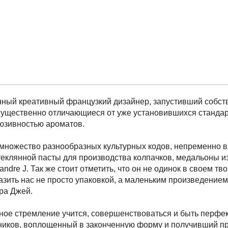
нный креативный французкий дизайнер, запустивший собст
 существенно отличающиеся от уже установившихся станда
люзивностью ароматов.
множество разнообразных культурных кодов, непременно в
теклянной пасты для производства колпачков, медальоны и
dre J. Так же стоит отметить, что он не одинок в своем тв
азить нас не просто упаковкой, а маленьким произведение
ра Джей.
нное стремление учится, совершенствоваться и быть перфе
иков, воплощенный в законченную форму и получивший пр