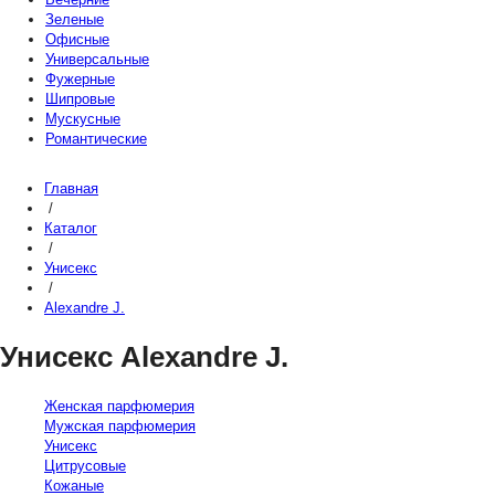
Зеленые
Офисные
Универсальные
Фужерные
Шипровые
Мускусные
Романтические
Главная
/
Каталог
/
Унисекс
/
Alexandre J.
Унисекс Alexandre J.
Женская парфюмерия
Мужская парфюмерия
Унисекс
Цитрусовые
Кожаные