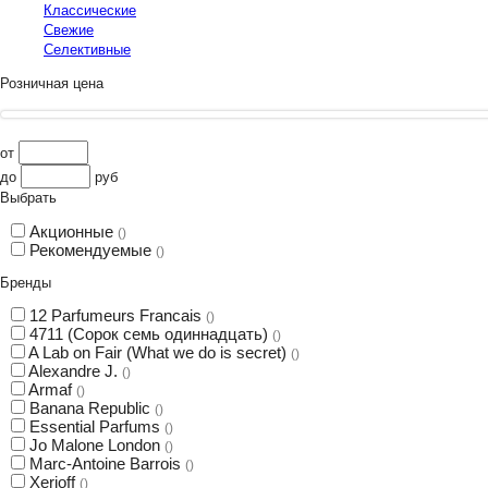
Классические
Свежие
Селективные
Розничная цена
от
до
руб
Выбрать
Акционные
()
Рекомендуемые
()
Бренды
12 Parfumeurs Francais
()
4711 (Сорок семь одиннадцать)
()
A Lab on Fair (What we do is secret)
()
Alexandre J.
()
Armaf
()
Banana Republic
()
Essential Parfums
()
Jo Malone London
()
Marc-Antoine Barrois
()
Xerjoff
()