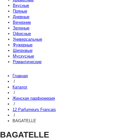
Вкусные
Пряные
Дневные
Вечерние
Зеленые
Офисные
Универсальные
Фужерные
Шипровые
Мускусные
Романтические
Главная
/
Каталог
/
Женская парфюмерия
/
12 Parfumeurs Francais
/
BAGATELLE
BAGATELLE