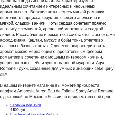
Туалетная вода Ambrosia Aurea характеризуется
идеальным сочетанием интересных и необычных
ароматных нот. Верхние ноты - смесь мягкой ромашки,
цветочного нарцисса, фруктов, свежего апельсина и
мягкой, сладкой ванили. Ноты сердца сочетают пряную
ангелику с землистой, древесной морковью и сладкой
лилией. Расслабление и романтика сочетаются с аспектами
афродизиака. Каштан, мускус и бобы тонка отчетливо
слышны в базовых нотах. Словесно охарактеризовать
аромат можно мерцающим очаровательным флером
романтики в сочетании с мощным интересом к жизни,
уверенностью в себе и чувством новой мудрости. Aqve
Romane - духи, созданные для умных и знающих себе цену
дам!
В нашем интернет-магазине вы можете приобрести
парфюм Ambrosia Aurea Eau de Toilette Spray Aqve Romane
с доставкой по Москве и России по привлекательной цене.
Sandalvia Bois 1920
4 500
руб
Bois Imperial Essential Parfums