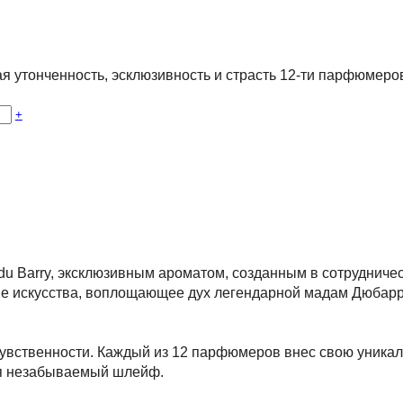
ая утонченность, эсклюзивность и страсть 12-ти парфюмер
+
 du Barry, эксклюзивным ароматом, созданным в сотрудни
е искусства, воплощающее дух легендарной мадам Дюбарри
 чувственности. Каждый из 12 парфюмеров внес свою уникал
яя незабываемый шлейф.