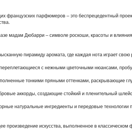
их французских парфюмеров – это беспрецедентный проект
тва.
азе мадам Дюбарри – символе роскоши, красоты и влияния.
зысканную пирамиду аромата, где каждая нота играет свою
, переплетающиеся с нежными цветочными нюансами, проб
ополненные тонкими пряными оттенками, раскрывающие глу
ровые аккорды, создающие стойкий и пленительный шлейф,
борные натуральные ингредиенты и передовые технологии 
щее произведение искусства, выполненное в классическом