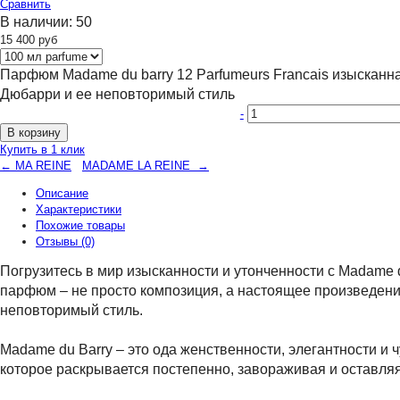
Сравнить
В наличии:
50
15 400
руб
Парфюм Madame du barry 12 Parfumeurs Francais изысканн
Дюбарри и ее неповторимый стиль
-
В корзину
Купить в 1 клик
← MA REINE
MADAME LA REINE →
Описание
Характеристики
Похожие товары
Отзывы (0)
Погрузитесь в мир изысканности и утонченности с Madame
парфюм – не просто композиция, а настоящее произведени
неповторимый стиль.
Madame du Barry – это ода женственности, элегантности и
которое раскрывается постепенно, завораживая и оставл